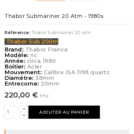
Thabor Submariner 20 Atm - 1980s
Référence:
Thabor Submariner 20 atm
Thabor Sub 200m
Brand:
Thabor France
Modèle:
nc
Année:
circa 1980
Boitier:
Acier
Mouvement:
Calibre ISA 1198 quartz
Diamètre:
38mm
Entrecorne:
20mm
220,00 €
TTC
AJOUTER AU PANIER